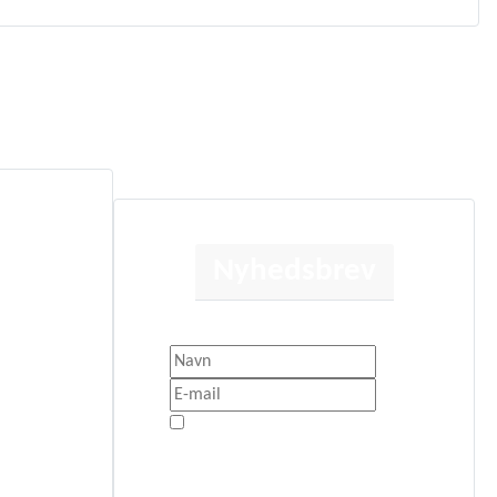
Nyhedsbrev
Få besked når der sker noget nyt.
litik
Jeg er enig med
Privatlivspolitik
Tilmeld Nyhedsbrev