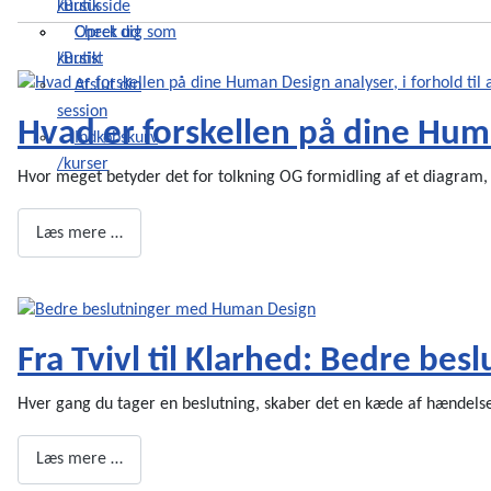
/Butik
kursusside
Check ud
Opret dig som
/Butik
kursist
Afslut din
session
Hvad er forskellen på dine Huma
Indkøbskurv
/kurser
Hvor meget betyder det for tolkning OG formidling af et diagram
Læs mere …
Fra Tvivl til Klarhed: Bedre b
Hver gang du tager en beslutning, skaber det en kæde af hændelser 
Læs mere …