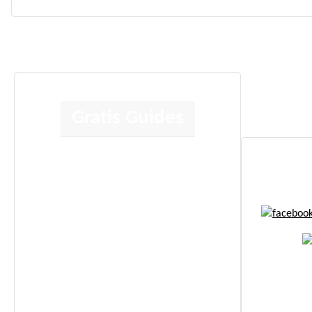
Gratis Guides
Human Design
Kortlæsning
Jeg anbefaler
Energi Boost
Affirmationer
© Copy
Selvudvikling
Spiritualitet