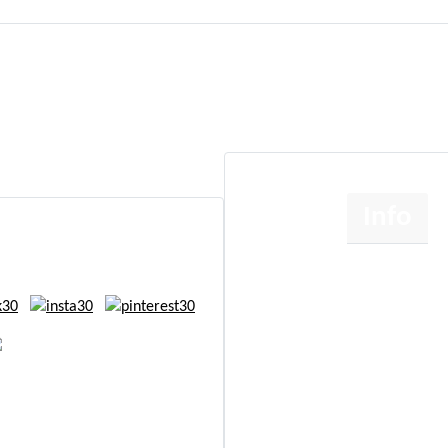
Info
Om
Etik
Cookie- og persondatapo
Handelsbetingelser
right
www.annettaagot.dk
Kontakt
All Rights Reserved
Sideoversigt