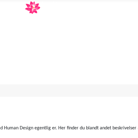
Annett Aagot
Human design og Orakelkortlæsning
 Human Design egentlig er. Her finder du blandt andet beskrivelser af