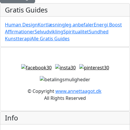
Gratis Guides
Human Design
Kortlæsning
Jeg anbefaler
Energi Boost
Affirmationer
Selvudvikling
Spiritualitet
Sundhed
Kunstterapi
Alle Gratis Guides
© Copyright
www.annettaagot.dk
All Rights Reserved
Info