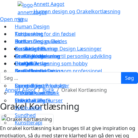
Annett Aagot
Human design og Orakelkortlæsning
Open menu
Human Design
Tidspunktet for din fødsel
Kortlæsning
Human Design Guides
Kortlæsning guides
Butik
Bestil kortlæsning
Personlige Human Design Læsninger
Kurser
Basis HD
Kortlæsningskurser
Orakel Kortlæsning
Orakel kortlæsning til personlig udvikling
Gratis guides
Chakraer
E-bøger
Orakel kortlæsning som hobby
Human Design
Oraklet
Q & A
Bestil Human Design
Gratis Produkter
Orakel kortlæsning som professionel
Kortlæsning
Søg
Søg
Alle produkter
Min kursusside
Anbefalinger
Sammenlign Produkter
Opret dig som kursist
Energi Boost
Annett Aagot
Butik
Orakel Kortlæsning
Indkøbskurv /Butik
Afslut din session
Affirmationer
Check ud /Butik
Indkøbskurv /kurser
Selvudvikling
Orakel Kortlæsning
Spiritualitet
Sundhed
Kunstterapi
En orakel kortlæsning kan bruges til at give inspiration og
motivation, så du med større klarhed kan gå den vej og