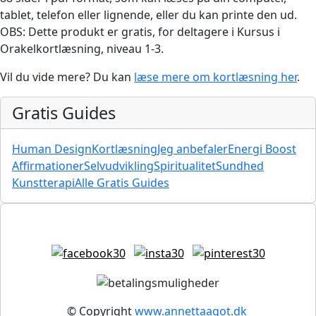
tablet, telefon eller lignende, eller du kan printe den ud.
OBS: Dette produkt er gratis, for deltagere i Kursus i
Orakelkortlæsning, niveau 1-3.
Vil du vide mere? Du kan
læse mere om kortlæsning her
.
Gratis Guides
Human Design
Kortlæsning
Jeg anbefaler
Energi Boost
Affirmationer
Selvudvikling
Spiritualitet
Sundhed
Kunstterapi
Alle Gratis Guides
© Copyright
www.annettaagot.dk