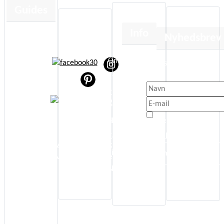
Guides
Info
Nyhedsbrev
Human
Design
Om
Få besked når der sker 
Kortlæsning
nyt.
Etik
Jeg anbefaler
Cookie- og
Energi Boost
persondatapolitik
Affirmationer
Handelsbetingelser
Jeg er enig med
Selvudvikling
© Copyright
Privatlivspolitik
Kontakt
www.annettaagot.dk
Spiritualitet
Sideoversigt
Tilmeld Nyhedsbrev
All Rights Reserved
Sundhed
Nyhedsbrev
Kunstterapi
Alle Gratis
Guides