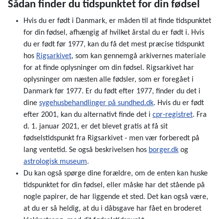
Sådan finder du tidspunktet for din fødsel
Hvis du er født i Danmark, er måden til at finde tidspunktet
for din fødsel, afhængig af hvilket årstal du er født i. Hvis
du er født før 1977, kan du få det mest præcise tidspunkt
hos
Rigsarkivet
, som kan gennemgå arkivernes materiale
for at finde oplysninger om din fødsel. Rigsarkivet har
oplysninger om næsten alle fødsler, som er foregået i
Danmark før 1977. Er du født efter 1977, finder du det i
dine
sygehusbehandlinger på sundhed.dk
. Hvis du er født
efter 2001, kan du alternativt finde det i
cpr-registret
. Fra
d. 1. januar 2021, er det blevet gratis at få sit
fødselstidspunkt fra Rigsarkivet - men vær forberedt på
lang ventetid. Se også beskrivelsen hos
borger.dk
og
astrologisk museum
.
Du kan også spørge dine forældre, om de enten kan huske
tidspunktet for din fødsel, eller måske har det stående på
nogle papirer, de har liggende et sted. Det kan også være,
at du er så heldig, at du i dåbsgave har fået en broderet