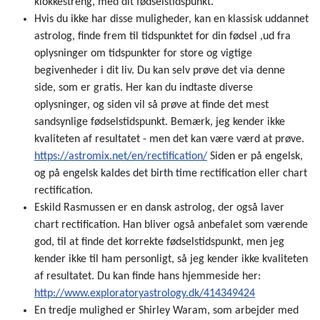
klokkestreng, med dit fødselstidspunkt.
Hvis du ikke har disse muligheder, kan en klassisk uddannet
astrolog, finde frem til tidspunktet for din fødsel ,ud fra
oplysninger om tidspunkter for store og vigtige
begivenheder i dit liv. Du kan selv prøve det via denne
side, som er gratis. Her kan du indtaste diverse
oplysninger, og siden vil så prøve at finde det mest
sandsynlige fødselstidspunkt. Bemærk, jeg kender ikke
kvaliteten af resultatet - men det kan være værd at prøve.
https://astromix.net/en/rectification/
Siden er på engelsk,
og på engelsk kaldes det birth time rectification eller chart
rectification.
Eskild Rasmussen er en dansk astrolog, der også laver
chart rectification. Han bliver også anbefalet som værende
god, til at finde det korrekte fødselstidspunkt, men jeg
kender ikke til ham personligt, så jeg kender ikke kvaliteten
af resultatet. Du kan finde hans hjemmeside her:
http://www.exploratoryastrology.dk/414349424
En tredje mulighed er Shirley Waram, som arbejder med