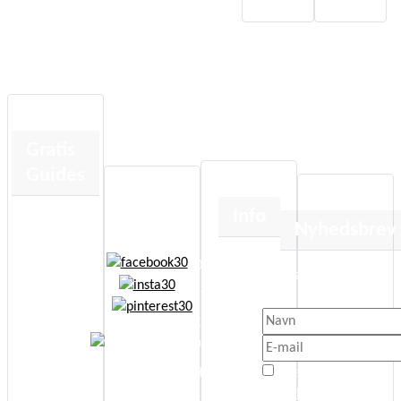
Gratis
Guides
Info
Human
Nyhedsbrev
Design
Om
Kortlæsning
Få besked når der sker 
Etik
nyt.
Jeg anbefaler
Cookie- og
Energi Boost
persondatapolitik
Affirmationer
Jeg er enig med
Handelsbetingelser
Selvudvikling
Privatlivspolitik
© Copyright