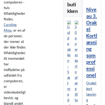
computeren -
buti
hvis
Nive
kken
tilfældigheder
au 3.
findes.
Orak
Caroline
el
Myss
, er en af
Kortl
de personer,
æsni
der mener at
der ikke findes
ng
tilfældigheder.
som
At mennesket
prof
har
essi
indflydelse på
onel
udfaldet fra
computeren,
Orakel
er
kort
videnskabeligt
læsnin
bevist, og
g
blandt andet