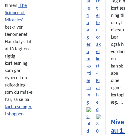
Tag din
filmen
'The
kortlæs
Science of
ning til
Miracles'
,
et nyt
beskriver
niveau.
fænomenet.
Lær
Har du lyst til
også h
at få lagt en
vordan
rigtig
du
kortlæsning,
kan sk
som går
abe
dybere i en
dine
udfordring
egne
som du måske
kortopl
har, så se på
æg, ...
kortlæsninger
i shoppen
G
Nive
ul
3
au 1.
d
0