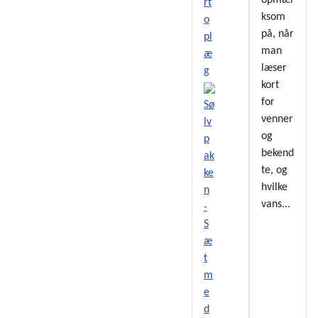
opmær
ksom
på, når
man
læser
kort
for
Sø
venner
lv
og
p
bekend
ak
te, og
ke
hvilke
n
vans...
-
S
æ
t
m
e
d