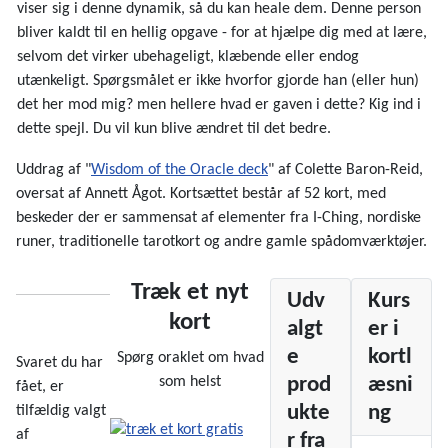
viser sig i denne dynamik, så du kan heale dem. Denne person
bliver kaldt til en hellig opgave - for at hjælpe dig med at lære,
selvom det virker ubehageligt, klæbende eller endog
utænkeligt. Spørgsmålet er ikke hvorfor gjorde han (eller hun)
det her mod mig? men hellere hvad er gaven i dette? Kig ind i
dette spejl. Du vil kun blive ændret til det bedre.
Uddrag af "
Wisdom of the Oracle deck
" af Colette Baron-Reid,
oversat af Annett Ågot. Kortsættet består af 52 kort, med
beskeder der er sammensat af elementer fra I-Ching, nordiske
runer, traditionelle tarotkort og andre gamle spådomværktøjer.
Træk et nyt
Udv
Kurs
kort
algt
er i
e
kortl
Spørg oraklet om hvad
Svaret du har
prod
æsni
som helst
fået, er
ukte
ng
tilfældig valgt
af
r fra