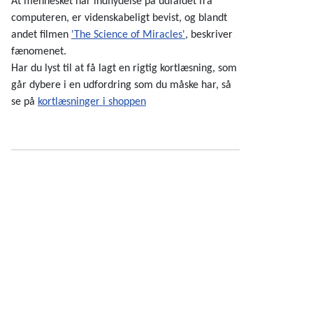
At mennesket har indflydelse på udfaldet fra
computeren, er videnskabeligt bevist, og blandt
andet filmen
'The Science of Miracles'
, beskriver
fænomenet.
Har du lyst til at få lagt en rigtig kortlæsning, som
går dybere i en udfordring som du måske har, så
se på
kortlæsninger i shoppen