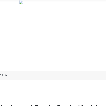
Annett Aagot
Human design og Orakelkortlæsning
ds 37