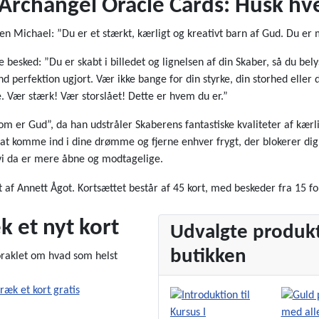
Archangel Oracle Cards: Husk hv
n Michael: ”Du er et stærkt, kærligt og kreativt barn af Gud. Du er 
e besked: ”Du er skabt i billedet og lignelsen af din Skaber, så du bel
d perfektion ugjort. Vær ikke bange for din styrke, din storhed eller 
re. Vær stærk! Vær storslået! Dette er hvem du er.”
r Gud”, da han udstråler Skaberens fantastiske kvaliteter af kærlig
at komme ind i dine drømme og fjerne enhver frygt, der blokerer dig 
vi da er mere åbne og modtagelige.
 af Annett Ågot. Kortsættet består af 45 kort, med beskeder fra 15 for
k et nyt kort
Udvalgte produkt
butikken
oraklet om hvad som helst