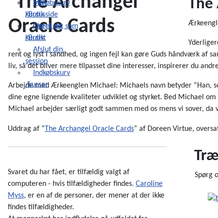
The 
Indkøbskurv
Min
/Butik
kursusside
Ærkeengle
Check ud
Opret dig som
/Butik
kursist
Yderliger
Afslut din
rent og lyst i sandhed, og ingen fejl kan gøre Guds håndværk af san
session
liv, så det bliver mere tilpasset dine interesser, inspirerer du and
Indkøbskurv
/kurser
Arbejde med Ærkeenglen Michael: Michaels navn betyder ”Han, som e
dine egne lignende kvaliteter udviklet og styrket. Bed Michael om 
Michael arbejder særligt godt sammen med os mens vi sover, da 
Uddrag af ”
The Archangel Oracle Cards
” af Doreen Virtue, oversat
Træ
Svaret du har fået, er tilfældig valgt af
Spørg 
computeren - hvis tilfældigheder findes.
Caroline
Myss
, er en af de personer, der mener at der ikke
findes tilfældigheder.