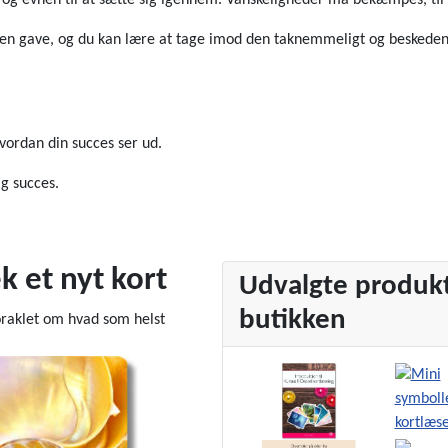
i og evnen til at sætte sig igennem. Vanskeligheder må bekæmpes, til 
 en gave, og du kan lære at tage imod den taknemmeligt og beskedent.
 hvordan din succes ser ud.
ig succes.
k et nyt kort
Udvalgte produkt
butikken
oraklet om hvad som helst