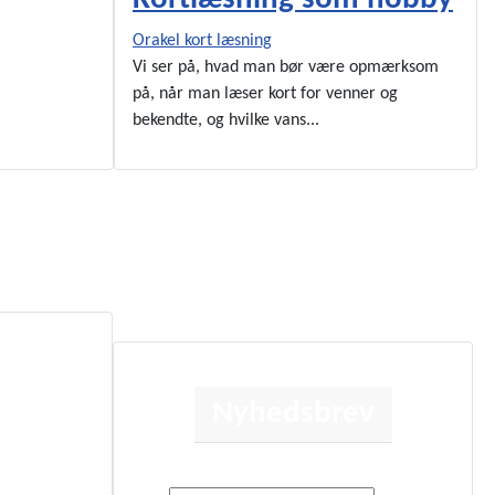
Orakel kort læsning
Vi ser på, hvad man bør være opmærksom
på, når man læser kort for venner og
bekendte, og hvilke vans...
Nyhedsbrev
Få besked når der sker noget nyt.