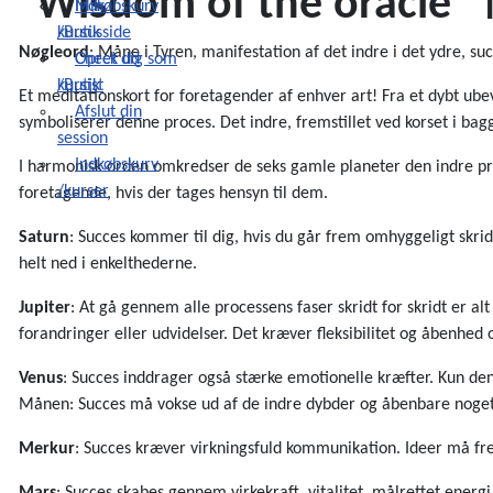
Indkøbskurv
Min
/Butik
kursusside
Nøgleord
: Måne i Tyren, manifestation af det indre i det ydre, su
Check ud
Opret dig som
/Butik
kursist
Et meditationskort for foretagender af enhver art! Fra et dybt ube
Afslut din
symboliserer denne proces. Det indre, fremstillet ved korset i bagg
session
Indkøbskurv
I harmonisk orden omkredser de seks gamle planeter den indre proc
/kurser
foretagende, hvis der tages hensyn til dem.
Saturn
: Succes kommer til dig, hvis du går frem omhyggeligt skri
helt ned i enkelthederne.
Jupiter
: At gå gennem alle processens faser skridt for skridt er a
forandringer eller udvidelser. Det kræver fleksibilitet og åbenhed
Venus
: Succes inddrager også stærke emotionelle kræfter. Kun den
Månen: Succes må vokse ud af de indre dybder og åbenbare noget
Merkur
: Succes kræver virkningsfuld kommunikation. Ideer må fr