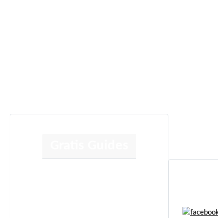
Gratis Guides
Human Design
Kortlæsning
Jeg anbefaler