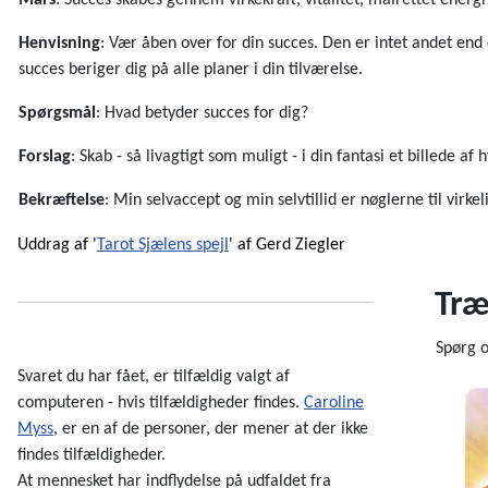
Mars
: Succes skabes gennem virkekraft, vitalitet, målrettet energ
Henvisning
: Vær åben over for din succes. Den er intet andet end
succes beriger dig på alle planer i din tilværelse.
Spørgsmål
: Hvad betyder succes for dig?
Forslag
: Skab - så livagtigt som muligt - i din fantasi et billede af
Bekræftelse
: Min selvaccept og min selvtillid er nøglerne til virkel
Uddrag
af
'
Tarot Sjælens spejl
'
af
Gerd
Ziegler
Træ
Spørg 
Svaret du har fået, er tilfældig valgt af
computeren - hvis tilfældigheder findes.
Caroline
Myss
, er en af de personer, der mener at der ikke
findes tilfældigheder.
At mennesket har indflydelse på udfaldet fra