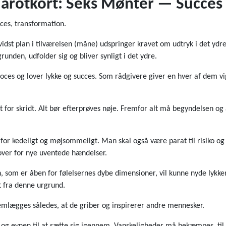
Tarotkort: Seks Mønter — Succes
cces, transformation.
vidst plan i tilværelsen (måne) udspringer kravet om udtryk i det ydr
runden, udfolder sig og bliver synligt i det ydre.
es og lover lykke og succes. Som rådgivere giver en hver af dem vig
dt for skridt. Alt bør efterprøves nøje. Fremfor alt må begyndelsen 
lt for kedeligt og møjsommeligt. Man skal også være parat til risiko o
 over for nye uventede hændelser.
, som er åben for følelsernes dybe dimensioner, vil kunne nyde lykke
 fra denne urgrund.
emlægges således, at de griber og inspirerer andre mennesker.