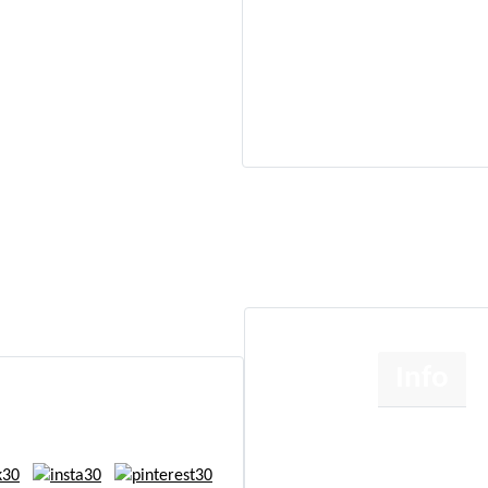
Info
Om
Etik