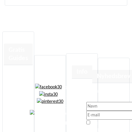
Gratis
Guides
Info
Human
Nyhedsbrev
Design
Om
Kortlæsning
Få besked når der sker 
Etik
nyt.
Jeg anbefaler
Cookie- og
Energi Boost
persondatapolitik
Affirmationer
Jeg er enig med
Handelsbetingelser
Selvudvikling
Privatlivspolitik