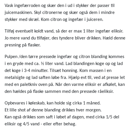
Vask ingefærroden og skær den i ud i stykker der passer til
juicemaskinen. Skyl citronerne og skær også dem i mindre
stykker med skræl. Kom citron og ingefær i juiceren.
Tilføj eventuelt koldt vand, så der er max 1 liter ingefær eliksir.
Jo mere vand du tilføjer, des tyndere bliver drikken. Hæld denne
presning på flasker.
Pulpen /den tørre pressede ingefær og citron blanding kommes
i en gryde med ca. ½ liter vand. Lad blandingen koge op og lad
det koge i 3-4 minutter. Tilsæt honning. Kom massen i en
metalsigte og lad saften løbe fra. Hjælp evt til, ved at presse let
med en paletkniv oven på. Når den varme eliksir er afkølet, kan
den hældes på flaske sammen med den pressede råeliksir.
Opbevares i køleskab, kan holde sig cirka 1 måned.
Et lille shot af denne blanding drikkes hver morgen.
Kan også drikkes som saft i løbet af dagen, med cirka 1/5 del
eliksir og 4/5 vand - eller efter behag.