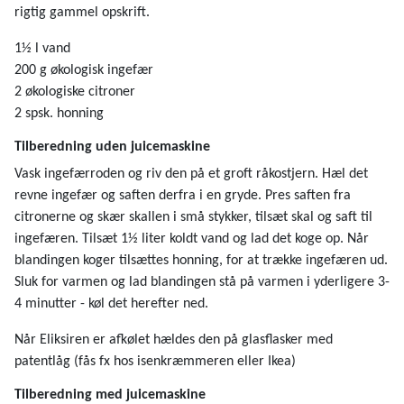
rigtig gammel opskrift.
1½ l vand
200 g økologisk ingefær
2 økologiske citroner
2 spsk. honning
Tilberedning uden juicemaskine
Vask ingefærroden og riv den på et groft råkostjern. Hæl det
revne ingefær og saften derfra i en gryde. Pres saften fra
citronerne og skær skallen i små stykker, tilsæt skal og saft til
ingefæren. Tilsæt 1½ liter koldt vand og lad det koge op. Når
blandingen koger tilsættes honning, for at trække ingefæren ud.
Sluk for varmen og lad blandingen stå på varmen i yderligere 3-
4 minutter - køl det herefter ned.
Når Eliksiren er afkølet hældes den på glasflasker med
patentlåg (fås fx hos isenkræmmeren eller Ikea)
Tilberedning med juicemaskine