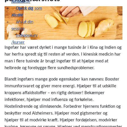
/Butik
kursusside
Check ud
Opret dig som
/Butik
kursist
Afslut din
session
Indkøbskurv
/kurser
Ingefær har været dyrket i mange tusinde år i Kina og Indien og
har herfra spredt sig til resten af verden. I kinesisk medicin har
man i flere tusinde år brugt ingefær til at hjælpe med at
helbrede og forebygge flere sundhedsproblemer.
Blandt ingefærs mange gode egenskaber kan nævnes: Booster
immunforsvaret og giver mere energi. Hjælper til at udskille
kroppens affaldsstoffer – en rigtig detoxer! Bekæmper
infektioner, hjælper mod influenza og forkølelse.
Hostelindrende og slimløsende. Forbedrer hjernens funktion og
beskytter mod Alzheimers. Hjælper mod gigtsmerter og
hjælper til at modvirke kræft. Hjælper fordøjelsen, modvirker
kvalme, køresyge og søsyge. Hjælper ved menstruationssmerter