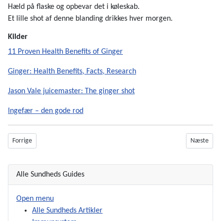
Hæld på flaske og opbevar det i køleskab.
Et lille shot af denne blanding drikkes hver morgen.
Kilder
11 Proven Health Benefits of Ginger
Ginger: Health Benefits, Facts, Research
Jason Vale juicemaster: The ginger shot
Ingefær – den gode rod
Forrige artikel: Hvad er sundhed? Og har sygdom en mission?
Næste artik
Forrige
Næste
Alle Sundheds Guides
Open menu
Alle Sundheds Artikler