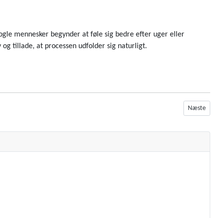
Nogle mennesker begynder at føle sig bedre efter uger eller
g tillade, at processen udfolder sig naturligt.
Næste artik
Næste