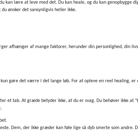
n du kan lære at leve med det. Du kan heale, og du kan genopbygge dig
du ønsker det sansynligvis heller ikke.
ger afhænger af mange faktorer, herunder din personlighed, din livse
l kun gøre det værre i det lange løb. For at opleve en reel healing, 
fter et tab. At græde betyder ikke, at du er svag. Du behøver ikke at "
.
bet.
eneste. Dem, der ikke græder kan føle lige så dyb smerte som andre.