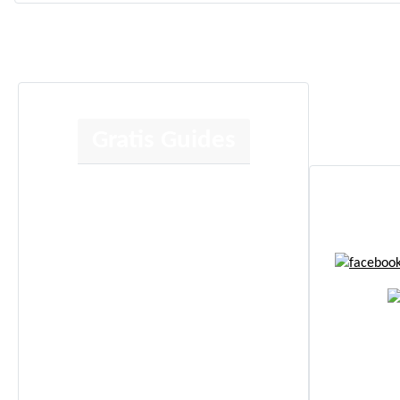
Gratis Guides
Human Design
Kortlæsning
Jeg anbefaler
Energi Boost
Affirmationer
© Copy
Selvudvikling
Spiritualitet
Sundhed