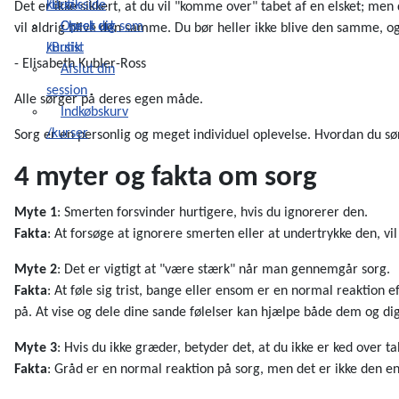
/Butik
kursusside
Det er ikke sikkert, at du vil "komme over" tabet af en elsket; me
Check ud
Opret dig som
vil aldrig blive den samme. Du bør heller ikke blive den samme, og 
/Butik
kursist
- Elisabeth Kubler-Ross
Afslut din
session
Alle sørger på deres egen måde.
Indkøbskurv
/kurser
Sorg er en personlig og meget individuel oplevelse. Hvordan du sør
4 myter og fakta om sorg
Myte 1
: Smerten forsvinder hurtigere, hvis du ignorerer den.
Fakta
: At forsøge at ignorere smerten eller at undertrykke den, vi
Myte 2
: Det er vigtigt at "være stærk" når man gennemgår sorg.
Fakta
: At føle sig trist, bange eller ensom er en normal reaktion e
på. At vise og dele dine sande følelser kan hjælpe både dem og dig
Myte 3
: Hvis du ikke græder, betyder det, at du ikke er ked over ta
Fakta
: Gråd er en normal reaktion på sorg, men det er ikke den 