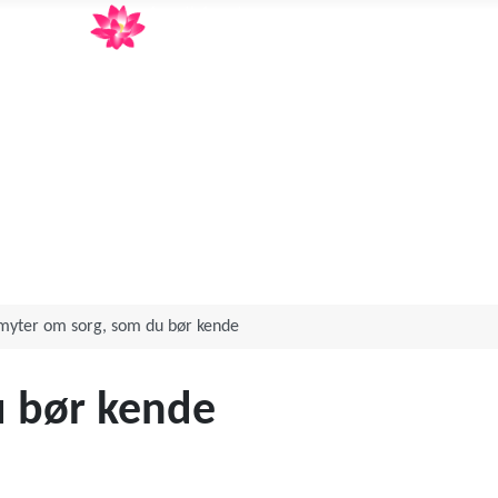
Annett Aagot
Human design og Orakelkortlæsning
myter om sorg, som du bør kende
u bør kende