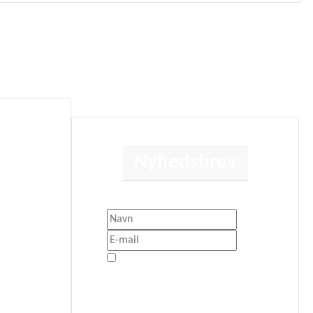
Nyhedsbrev
Få besked når der sker noget nyt.
litik
Jeg er enig med
Privatlivspolitik
Tilmeld Nyhedsbrev