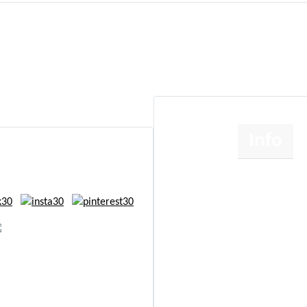
Info
Om
Etik
Cookie- og persondatapo
Handelsbetingelser
right
www.annettaagot.dk
Kontakt
All Rights Reserved
Sideoversigt