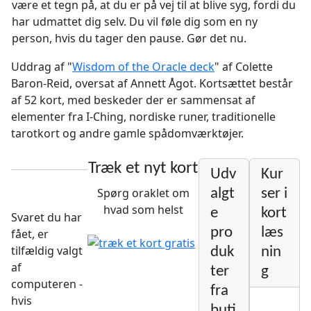
være et tegn på, at du er på vej til at blive syg, fordi du
har udmattet dig selv. Du vil føle dig som en ny
person, hvis du tager den pause. Gør det nu.
Uddrag af "
Wisdom of the Oracle deck
" af Colette
Baron-Reid, oversat af Annett Ågot. Kortsættet består
af 52 kort, med beskeder der er sammensat af
elementer fra I-Ching, nordiske runer, traditionelle
tarotkort og andre gamle spådomværktøjer.
Træk et nyt kort
Udv
Kur
Spørg oraklet om
algt
ser i
hvad som helst
e
kort
Svaret du har
pro
læs
fået, er
tilfældig valgt
duk
nin
af
ter
g
computeren -
fra
hvis
buti