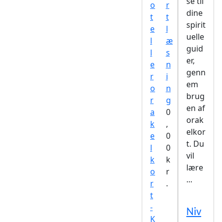
se til
o
r
dine
t
t
spirit
e
l
uelle
l
æ
guid
l
s
er,
e
n
genn
r
i
em
o
n
brug
r
g
en af
a
0
orak
k
,
elkor
e
0
t. Du
l
0
vil
k
k
lære
o
r
...
r
.
t
-
Niv
K