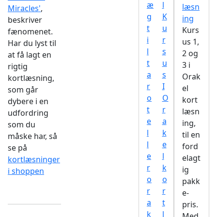
læsn
Miracles'
,
ing
beskriver
Kurs
fænomenet.
us 1,
Har du lyst til
2 og
at få lagt en
3 i
rigtig
Orak
kortlæsning,
el
som går
kort
dybere i en
læsn
udfordring
ing,
som du
til en
måske har, så
ford
se på
elagt
kortlæsninger
ig
i shoppen
pakk
e-
pris.
Med