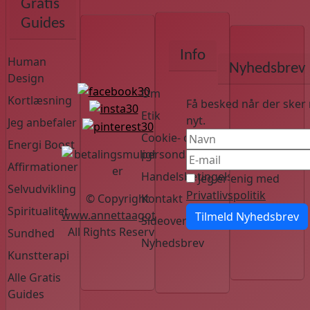
Gratis
Guides
Info
Human
Nyhedsbrev
Design
Om
Kortlæsning
Få besked når der sker
Etik
nyt.
Jeg anbefaler
Cookie- og
Energi Boost
persondatapolitik
Affirmationer
Handelsbetingelser
Jeg er enig med
Selvudvikling
Privatlivspolitik
Kontakt
© Copyright
Spiritualitet
www.annettaagot.dk
Tilmeld Nyhedsbrev
Sideoversigt
All Rights Reserved
Sundhed
Nyhedsbrev
Kunstterapi
Alle Gratis
Guides