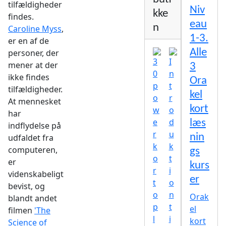
tilfældigheder
Niv
kke
findes.
eau
n
Caroline Myss
,
1-3.
er en af de
Alle
personer, der
mener at der
3
ikke findes
Ora
tilfældigheder.
kel
At mennesket
kort
har
læs
indflydelse på
nin
udfaldet fra
computeren,
gs
er
kurs
videnskabeligt
er
bevist, og
Orak
blandt andet
el
filmen
'The
kort
Science of