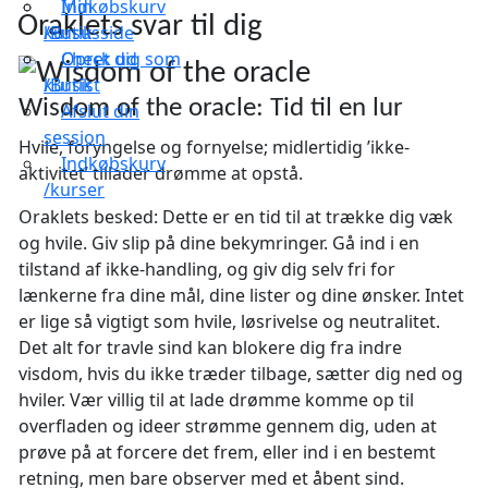
Indkøbskurv
Min
Oraklets svar til dig
/Butik
kursusside
Check ud
Opret dig som
/Butik
kursist
Wisdom of the oracle: Tid til en lur
Afslut din
session
Hvile, foryngelse og fornyelse; midlertidig ’ikke-
Indkøbskurv
aktivitet’ tillader drømme at opstå.
/kurser
Oraklets besked: Dette er en tid til at trække dig væk
og hvile. Giv slip på dine bekymringer. Gå ind i en
tilstand af ikke-handling, og giv dig selv fri for
lænkerne fra dine mål, dine lister og dine ønsker. Intet
er lige så vigtigt som hvile, løsrivelse og neutralitet.
Det alt for travle sind kan blokere dig fra indre
visdom, hvis du ikke træder tilbage, sætter dig ned og
hviler. Vær villig til at lade drømme komme op til
overfladen og ideer strømme gennem dig, uden at
prøve på at forcere det frem, eller ind i en bestemt
retning, men bare observer med et åbent sind.