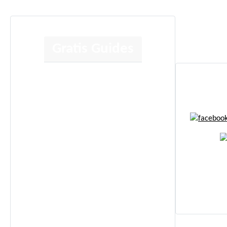
Gratis Guides
Human Design
Kortlæsning
Jeg anbefaler
Energi Boost
Affirmationer
© Copy
Selvudvikling
Spiritualitet
Sundhed
Kunstterapi
Alle Gratis Guides