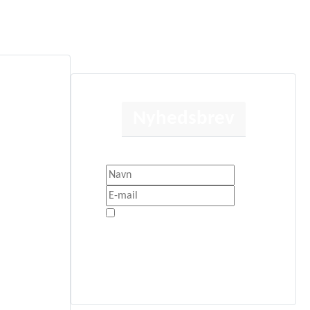
Nyhedsbrev
Få besked når der sker noget nyt.
litik
Jeg er enig med
Privatlivspolitik
Tilmeld Nyhedsbrev