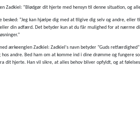
n Zadkiel: ”Blødgør dit hjerte med hensyn til denne situation, og all
e besked: ”Jeg kan hjælpe dig med at tilgive dig selv og andre, eller 
eller din adfærd. Det betyder kun at du får mulighed for at nærme dig
løsninger.”
ed ærkeenglen Zadkiel: Zadkiel's navn betyder ”Guds retfærdighed” og
g hos andre. Bed ham om at komme ind i dine drømme og fungere som 
fra dit hjerte. Han vil sikre, at alles behov bliver opfyldt, og at føl