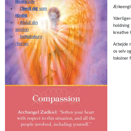
/Butik
kursusside
Ærkeengle
Check ud
Opret dig som
/Butik
kursist
Yderliger
Afslut din
holdning 
session
kreative 
Indkøbskurv
/kurser
Arbejde m
os selv o
toksiner 