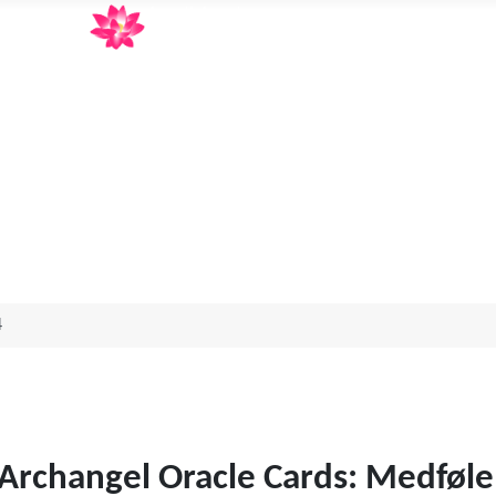
Annett Aagot
Human design og Orakelkortlæsning
4
Archangel Oracle Cards: Medføle