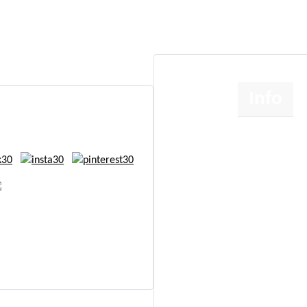
Info
Om
Etik
Cookie- og persondatapo
Handelsbetingelser
right
www.annettaagot.dk
Kontakt
All Rights Reserved
Sideoversigt
Nyhedsbrev