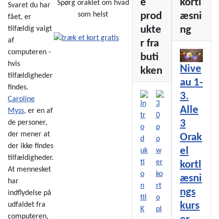
e
kortl
Spørg oraklet om hvad
Svaret du har
prod
æsni
som helst
fået, er
ukte
ng
tilfældig valgt
af
r fra
computeren -
buti
hvis
Nive
kken
tilfældigheder
au 1-
findes.
3.
Caroline
Alle
Myss
, er en af
3
de personer,
der mener at
Orak
der ikke findes
el
tilfældigheder.
kortl
At mennesket
æsni
har
ngs
indflydelse på
kurs
udfaldet fra
computeren,