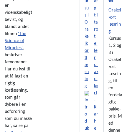
er
er
Orakel
videnskabeligt
kort
bevist, og
læsnin
blandt andet
g
filmen
'The
Kursus
Science of
1, 2 og
Miracles'
,
3 i
beskriver
Orakel
fænomenet.
kort
Har du lyst til
læsnin
at få lagt en
g, til
rigtig
en
kortlæsning,
fordela
som går
In
gtig
dybere i en
tr
pakke-
udfordring
o
pris. M
som du måske
d
ed
har, så se på
uk
denne