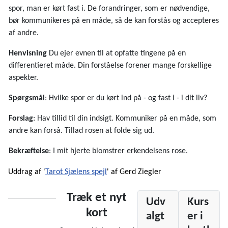
spor, man er kørt fast i. De forandringer, som er nødvendige,
bør kommunikeres på en måde, så de kan forstås og accepteres
af andre.
Henvisning
Du ejer evnen til at opfatte tingene på en
differentieret måde. Din forståelse forener mange forskellige
aspekter.
Spørgsmål
: Hvilke spor er du kørt ind på - og fast i - i dit liv?
Forslag
: Hav tillid til din indsigt. Kommuniker på en måde, som
andre kan forså. Tillad rosen at folde sig ud.
Bekræftelse
: I mit hjerte blomstrer erkendelsens rose.
Uddrag
af
'
Tarot Sjælens spejl
'
af
Gerd
Ziegler
Træk et nyt
Udv
Kurs
kort
algt
er i