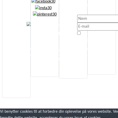
Om
Kortlæsning
Få besked når der sker 
Etik
nyt.
Jeg anbefaler
Cookie- og
Energi Boost
persondatapolitik
Affirmationer
Jeg er enig med
Handelsbetingelser
Selvudvikling
Privatlivspolitik
© Copyright
Kontakt
Spiritualitet
www.annettaagot.dk
Tilmeld Nyhedsbrev
Sideoversigt
All Rights Reserved
Sundhed
Nyhedsbrev
Kunstterapi
Alle Gratis
Guides
Vi benytter cookies til at forbedre din oplevelse på vores website. Ve