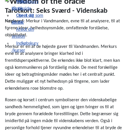
Indkøbskurv
Min
/Butik
kursusside
Tarotkort: Seks Sværd - Videnskab
Check ud
Opret dig som
Nøgleord
: Merkur i Vandmanden, evne til at analysere, til at
/Butik
kursist
forene ideer, helhedssynsmåde, omfattende forståelse,
Afslut din
objektivitet.
session
Indkøbskurv
Merkur er en af de højeste gaver til Vandmanden. Merkurs
/kurser
evne til at analysere bringer klarhed ind i
fremtidsperspektiverne. De erkendes ikke blot klart, men kan
også kommunikeres på forståelig måde. De mest forskellige
ideer og betragtningsmåder mødes her i et centralt punkt.
Dette muliggør et nyt helhedssyn på tingene, som lader
erkendelsens rose blomstre op.
Rosen og korset i centrum symboliserer den videnskabelige
sandheds hemmelighed, som igen og igen tvinger os til at
bryde gennem forældede forestillinger. Dette begrænser sig
imidlertid på ingen måde til videnskabens verden. Også i
personlige forhold tjener nyvundne erkendelser til at bryde de