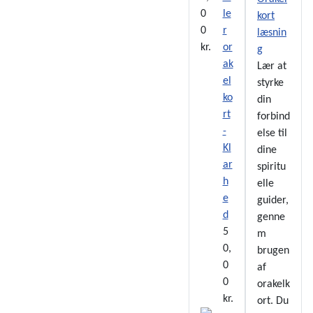
0
le
kort
0
r
læsnin
kr.
or
g
ak
Lær at
el
styrke
ko
din
rt
forbind
-
else til
Kl
dine
ar
spiritu
h
elle
e
guider,
d
genne
5
m
0,
brugen
0
af
0
orakelk
kr.
ort. Du