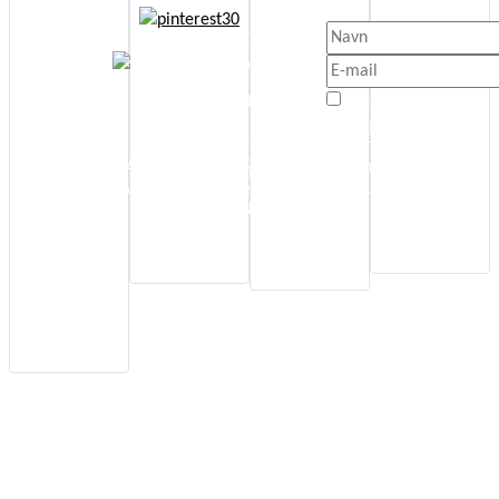
Etik
nyt.
Jeg anbefaler
Cookie- og
Energi Boost
persondatapolitik
Affirmationer
Jeg er enig med
Handelsbetingelser
Selvudvikling
Privatlivspolitik
© Copyright
Kontakt
Spiritualitet
www.annettaagot.dk
Tilmeld Nyhedsbrev
Sideoversigt
All Rights Reserved
Sundhed
Nyhedsbrev
Kunstterapi
Alle Gratis
Guides