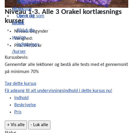
Indkøbskurv
Min
/Butik
kursusside
Niveau 1-3. Alle 3 Orakel kortlæsnings
Check ud
Opret dig som
kurser
/Butik
kursist
Afslut din
Niveau:
Begynder
session
Varighed:
Indkøbskurv
Pris:
749,00 kr
/kurser
Kursusbevis:
Gennemfør alle lektioner og bestå alle tests med et gennemsnit
på minimum 70%
Tag dette kursus
Få adgang til alt undervisningsindhold i dette kursus nu!
Indhold
Beskrivelse
Pris