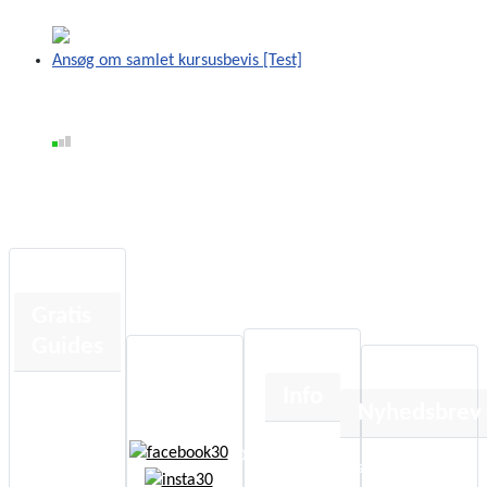
Ansøg om samlet kursusbevis [Test]
Gratis
Guides
Info
Human
Nyhedsbrev
Design
Om
Kortlæsning
Få besked når der sker 