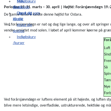
Indkøbskurv
Min
Perioden 19.-21. marts – 30. april | Højtid: Forårsjævndøgn 19.-
/Butik
kursusside
Check ud
Opret dig som
De gamle keltere kaldte denne højtid for Ostara.
/Butik
kursist
Ved forårsjævndøgn er nat og dag lige lange, og over alt springer ny
Afslut din
vender ansigtet mod solen. I løbet af april kommer køerne på græs, 
session
Indkøbskurv
For
/kurser
Luft
Sind
Fre
Så
Spir
Tæn
Nye 
For
Ved forårsjævndøgn er luftens element på sit højeste, og luften sty
blive mere letsindige, overfladiske, ustrukturerede, hektiske og