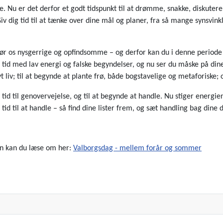
ne. Nu er det derfor et godt tidspunkt til at drømme, snakke, diskutere
v dig tid til at tænke over dine mål og planer, fra så mange synsvin
 gør os nysgerrige og opfindsomme – og derfor kan du i denne periode h
 tid med lav energi og falske begyndelser, og nu ser du måske på di
 nyt liv; til at begynde at plante frø, både bogstavelige og metaforisk
id til genovervejelse, og til at begynde at handle. Nu stiger energien 
tid til at handle – så find dine lister frem, og sæt handling bag din
den kan du læse om her:
Valborgsdag - mellem forår og sommer