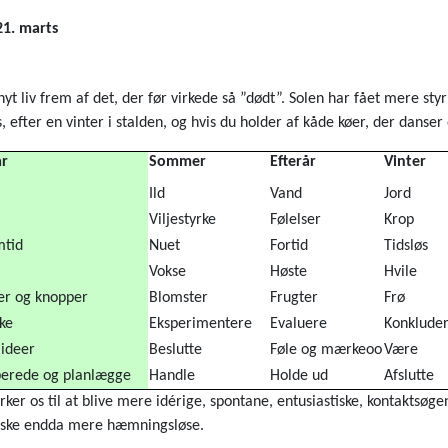
21. marts
t liv frem af det, der før virkede så ”dødt”. Solen har fået mere styrk
efter en vinter i stalden, og hvis du holder af kåde køer, der danser 
år
Sommer
Efterår
Vinter
Ild
Vand
Jord
Viljestyrke
Følelser
Krop
mtid
Nuet
Fortid
Tidsløs
Vokse
Høste
Hvile
er og knopper
Blomster
Frugter
Frø
ke
Eksperimentere
oo
Evaluere
Konklude
ideer
Beslutte
Føle og mærkeoo
Være
berede og planlægge
oo
Handle
Holde ud
Afslutte
rker os til at blive mere idérige, spontane, entusiastiske, kontaktsøge
 måske endda mere hæmningsløse.