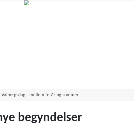
Annett Aagot
Human design og Orakelkortlæsning
Valborgsdag - mellem forår og sommer
 nye begyndelser