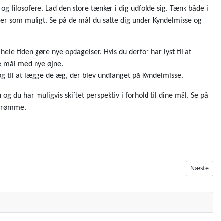
 og filosofere. Lad den store tænker i dig udfolde sig. Tænk både i
kler som muligt. Se på de mål du satte dig under Kyndelmisse og
ele tiden gøre nye opdagelser. Hvis du derfor har lyst til at
ne mål med nye øjne.
e; og til at lægge de æg, der blev undfanget på Kyndelmisse.
og du har muligvis skiftet perspektiv i forhold til dine mål. Se på
e drømme.
Næste artik
Næste