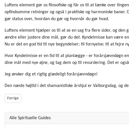
Luftens element gør os filosofiske og får os til at tænke over tinge
opfindsomme retninger og også i praktiske og harmoniske baner. Gi
gør status over, hvordan du gør og hvornår du gør hvad.
Luftens element hjælper os til at se en sag fra flere sider, og den
ændre eller justere dine mål, gør du det. Kyndelmisse kan være en
Nu er det en god tid til nye begyndelser; til fornyelse; til at fejre
Hvor Kyndelmisse er en tid til at planlægge - er forårsjævndøgn en t
dine mål med nye øjne, og tag dem op til revurdering. Det er også 
Jeg ønsker dig et rigtig glædeligt forårsjævndøgn!
Den næste højtid i det shamanistiske årshjul er Valborgsdag, og 
Forrige artikel: Valborgsdag - mellem forår og sommer
Forrige
Alle Spirituelle Guides