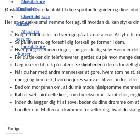
Indkøbskurv
Min
/Butik
kursusside
Ønsker du en bedre kontakt til dine spirituelle guider og dine intu
Check ud
Opret dig som
Her er en række små nemme forslag, til hvordan du kan styrke din 
/Butik
kursist
Afslut din
Brug en time eller to hver uge på at være alene. At lytte til m
session
Se på skyerne, og forestil dig forskellige former i dem.
Indkøbskurv
Hver gang telefonen ringer, spørger du dig selv: Hvem er det
/kurser
Før du tjekker din telefonsvarer, gætter du på hvor mange der
Læg mærke til folk på caféer. Se skønheden i deres forskellighe
Når du har med andre mennesker at gøre, hvem som helst, ser
energi og bemærk, hvordan jeres samvær bliver bedre, eller hvi
Bed om morgenen om, at du må møde hjælpsomme mennesker, el
Køb et sæt spirituelle kort, som for eksempel Tarot eller, en
Inden du lægger dig til at sove, beder du dine drømme om at
handler om. Midten af drømmen fortæller dig, hvad du skal gør
Forrige artikel: 3 faser i udviklingen af den menneskelige ånd
Forrige