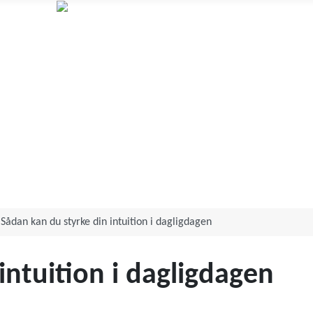
Annett Aagot
Human design og Orakelkortlæsning
Sådan kan du styrke din intuition i dagligdagen
intuition i dagligdagen