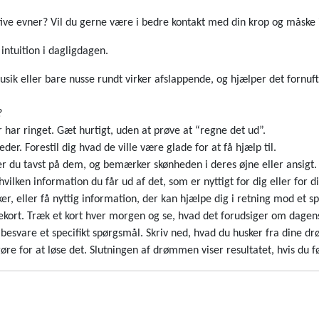
itive evner? Vil du gerne være i bedre kontakt med din krop og måske i 
intuition i dagligdagen.
usik eller bare nusse rundt virker afslappende, og hjælper det fornuftig
?
 har ringet. Gæt hurtigt, uden at prøve at “regne det ud”.
der. Forestil dig hvad de ville være glade for at få hjælp til.
 du tavst på dem, og bemærker skønheden i deres øjne eller ansigt. 
lken information du får ud af det, som er nyttigt for dig eller for di
ler få nyttig information, der kan hjælpe dig i retning mod et spe
glekort. Træk et kort hver morgen og se, hvad det forudsiger om dagens
 besvare et specifikt spørgsmål. Skriv ned, hvad du husker fra dine
e for at løse det. Slutningen af drømmen viser resultatet, hvis du f