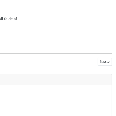
l falde af.
Næste artik
Næste