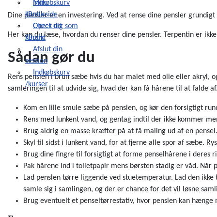
Indkøbskurv
Min
/Butik
kursusside
Dine pensler er en investering. Ved at rense dine pensler grundig
Check ud
Opret dig som
Her kan du læse, hvordan du renser dine pensler. Terpentin er ikke 
/Butik
kursist
Afslut din
Sådan gør du
session
Indkøbskurv
Rens penslen i brun sæbe hvis du har malet med olie eller akryl, o
/kurser
samleringen til at udvide sig, hvad der kan få hårene til at falde af
Kom en lille smule sæbe på penslen, og kør den forsigtigt ru
Rens med lunkent vand, og gentag indtil der ikke kommer mer
Brug aldrig en masse kræfter på at få maling ud af en pensel
Skyl til sidst i lunkent vand, for at fjerne alle spor af sæbe. Ry
Brug dine fingre til forsigtigt at forme penselhårene i deres r
Pak hårene ind i toiletpapir mens børsten stadig er våd. Når 
Lad penslen tørre liggende ved stuetemperatur. Lad den ikke t
samle sig i samlingen, og der er chance for det vil løsne saml
Brug eventuelt et penseltørrestativ, hvor penslen kan hænge