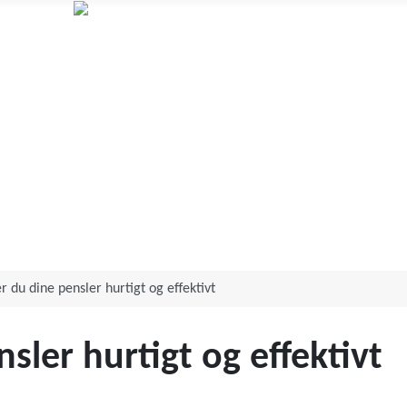
Annett Aagot
Human design og Orakelkortlæsning
 du dine pensler hurtigt og effektivt
sler hurtigt og effektivt