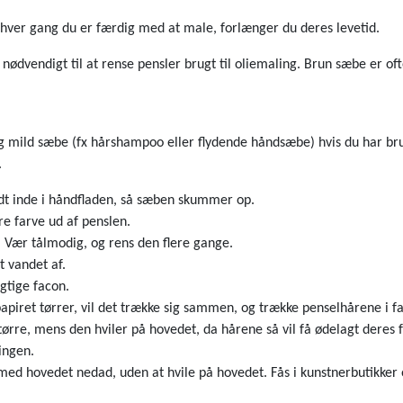
t hver gang du er færdig med at male, forlænger du deres levetid.
nødvendigt til at rense pensler brugt til oliemaling. Brun sæbe er oft
g mild sæbe (fx hårshampoo eller flydende håndsæbe) hvis du har brugt
.
ndt inde i håndfladen, så sæben skummer op.
e farve ud af penslen.
. Vær tålmodig, og rens den flere gange.
st vandet af.
igtige facon.
papiret tørrer, vil det trække sig sammen, og trække penselhårene i f
ørre, mens den hviler på hovedet, da hårene så vil få ødelagt deres f
ingen.
 med hovedet nedad, uden at hvile på hovedet. Fås i kunstnerbutikke