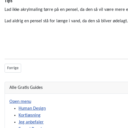
Tips
Lad ikke akrylmaling tørre på en pensel, da den så vil være mere 
Lad aldrig en pensel stå for længe i vand, da den så bliver ødelagt
Forrige artikel: Kort introduktion til kunstterapiens historie
Forrige
Alle Gratis Guides
Open menu
Human Design
Kortlæsning
Jeg anbefaler