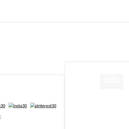
Info
Om
Etik
Cookie- og persondatapo
Handelsbetingelser