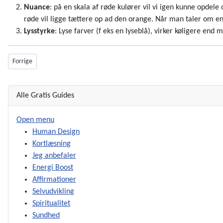
Nuance
: på en skala af røde kulører vil vi igen kunne opdel
røde vil ligge tættere op ad den orange. Når man taler om en k
Lysstyrke
: Lyse farver (f eks en lyseblå), virker køligere end 
Forrige artikel: Blanding af farver - sådan gør du
Forrige
Alle Gratis Guides
Open menu
Human Design
Kortlæsning
Jeg anbefaler
Energi Boost
Affirmationer
Selvudvikling
Spiritualitet
Sundhed