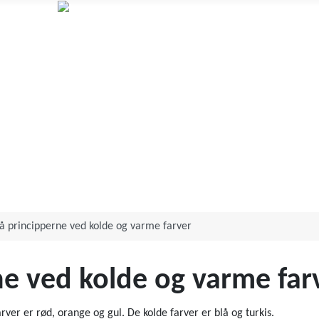
Annett Aagot
Human design og Orakelkortlæsning
tå principperne ved kolde og varme farver
ne ved kolde og varme far
ver er rød, orange og gul. De kolde farver er blå og turkis.