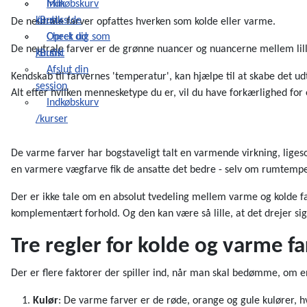
Indkøbskurv
Min
/Butik
kursusside
De neutrale farver opfattes hverken som kolde eller varme.
Check ud
Opret dig som
De neutrale farver er de grønne nuancer og nuancerne mellem lilla o
/Butik
kursist
Afslut din
Kendskab til farvernes 'temperatur', kan hjælpe til at skabe det udt
session
Alt efter hvilken mennesketype du er, vil du have forkærlighed for 
Indkøbskurv
/kurser
De varme farver har bogstaveligt talt en varmende virkning, ligeso
en varmere vægfarve fik de ansatte det bedre - selv om rumtempe
Der er ikke tale om en absolut tvedeling mellem varme og kolde fa
komplementært forhold. Og den kan være så lille, at det drejer si
Tre regler for kolde og varme fa
Der er flere faktorer der spiller ind, når man skal bedømme, om
Kulør
: De varme farver er de røde, orange og gule kulører, h