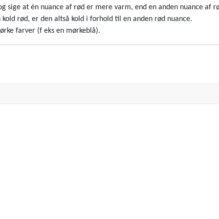
e og sige at én nuance af rød er mere varm, end en anden nuance af rø
old rød, er den altså kold i forhold til en anden rød nuance.
mørke farver (f eks en mørkeblå).