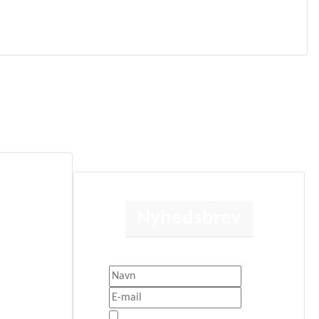
Nyhedsbrev
Få besked når der sker noget nyt.
litik
Jeg er enig med
Privatlivspolitik