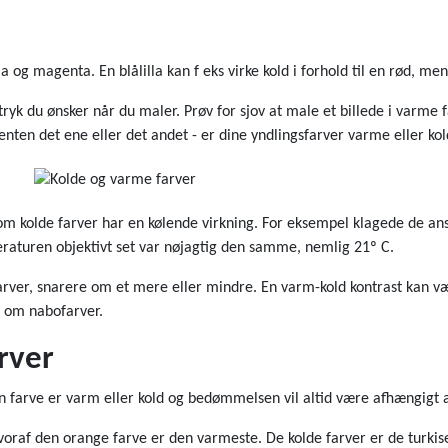
g magenta. En blålilla kan f eks virke kold i forhold til en rød, men 
ryk du ønsker når du maler. Prøv for sjov at male et billede i varme f
enten det ene eller det andet - er dine yndlingsfarver varme eller ko
m kolde farver har en kølende virkning. For eksempel klagede de ansat
raturen objektivt set var nøjagtig den samme, nemlig 21º C.
rver, snarere om et mere eller mindre. En varm-kold kontrast kan vær
g om nabofarver.
rver
 en farve er varm eller kold og bedømmelsen vil altid være afhængig
voraf den orange farve er den varmeste. De kolde farver er de turkise