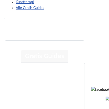
Kunstterapi
Alle Gratis Guides
Gratis Guides
Human Design
Kortlæsning
Jeg anbefaler
Energi Boost
Affirmationer