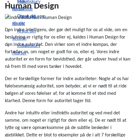
Indkøbskurv
Min
Human Design
/Butik
kursusside
Check ud
Opret dig som
/Butik
kursist
Den indre intelligens, der gør det muligt for os at vide, om en
Afslut din
beslutning er rigtig for os eller ej, kaldes i Human Design for
session
den indre autoritet. Den virker som et indre kompas, der
Indkøbskurv
fortæller os, om noget er godt for os, eller ej. Vores indre
/kurser
autoritet er en form for bevidsthed, der går udover hvad vi kan
nå frem til med vores tanker i hovedet.
Der er forskellige former for indre autoriteter: Nogle af os har
følelsesmæssig autoritet, som betyder, at vi er nødt til at ride
bølgen af vores følelser af, for at komme til et sted med
klarhed. Denne form for autoritet tager tid.
Andre har intuitiv eller instinktiv autoritet og ved med det
samme, om noget er rigtigt for dem eller ej. De er nødt til at
lytte og være opmærksomme på de subtile beskeder i
øjeblikket. Dette er blot to eksempler på de i alt 7 forskellige