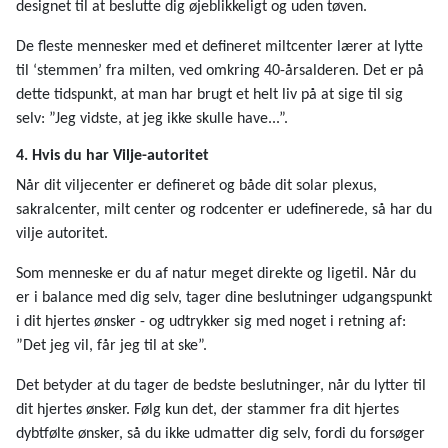
designet til at beslutte dig øjeblikkeligt og uden tøven.
De fleste mennesker med et defineret miltcenter lærer at lytte
til ‘stemmen’ fra milten, ved omkring 40-årsalderen. Det er på
dette tidspunkt, at man har brugt et helt liv på at sige til sig
selv: ”Jeg vidste, at jeg ikke skulle have...”.
4. Hvis du har Vilje-autoritet
Når dit viljecenter er defineret og både dit solar plexus,
sakralcenter, milt center og rodcenter er udefinerede, så har du
vilje autoritet.
Som menneske er du af natur meget direkte og ligetil. Når du
er i balance med dig selv, tager dine beslutninger udgangspunkt
i dit hjertes ønsker - og udtrykker sig med noget i retning af:
”Det jeg vil, får jeg til at ske”.
Det betyder at du tager de bedste beslutninger, når du lytter til
dit hjertes ønsker. Følg kun det, der stammer fra dit hjertes
dybtfølte ønsker, så du ikke udmatter dig selv, fordi du forsøger