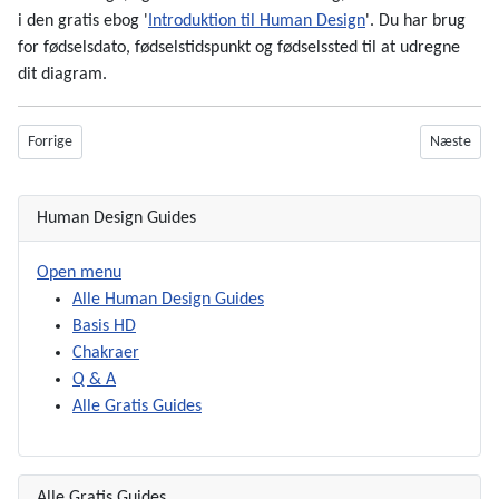
i den gratis ebog '
Introduktion til Human Design
'. Du har brug
for fødselsdato, fødselstidspunkt og fødselssted til at udregne
dit diagram.
Forrige artikel: Ikke-selvet - din modsætning til dit autentiske jeg
Næste arti
Forrige
Næste
Human Design Guides
Open menu
Alle Human Design Guides
Basis HD
Chakraer
Q & A
Alle Gratis Guides
Alle Gratis Guides