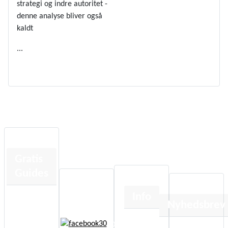
strategi og indre autoritet -
denne analyse bliver også
kaldt
...
Se Mere
Gratis
Guides
Info
Human
Nyhedsbrev
Design
Om