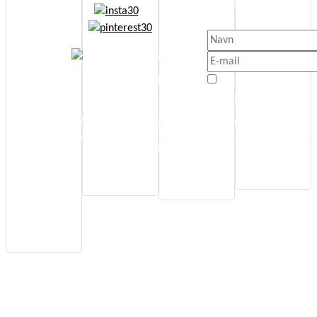
Kortlæsning
Få besked når der sker 
Etik
nyt.
Jeg anbefaler
Cookie- og
Energi Boost
persondatapolitik
Affirmationer
Jeg er enig med
Handelsbetingelser
Selvudvikling
Privatlivspolitik
© Copyright
Kontakt
Spiritualitet
www.annettaagot.dk
Tilmeld Nyhedsbrev
Sideoversigt
All Rights Reserved
Sundhed
Nyhedsbrev
Kunstterapi
Alle Gratis
Guides